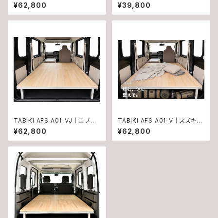
エブリイワゴン DA17W/18W用
システム
¥62,800
¥39,800
車内フラットシステム
TABIKI AFS A01-VJ｜エブリ
TABIKI AFS A01-V｜スズキ
イバン DA17V DA18V JOIN
エブリイバン DA17V DA18V
¥62,800
¥62,800
系・Jリミテッド専用 フラットシス
標準系ベンチシート仕様向け
テム